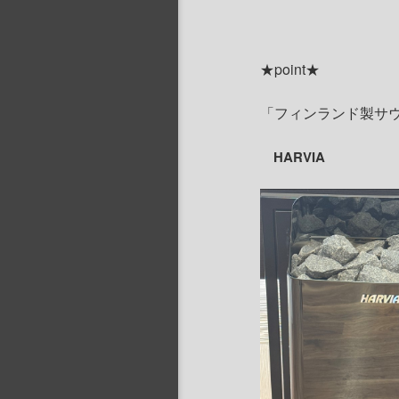
★point★
「フィンランド製サ
HARVIA