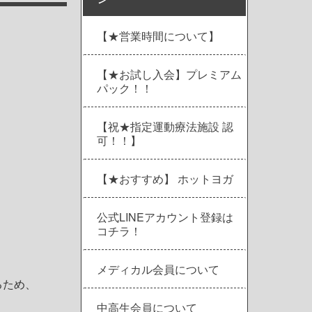
【★営業時間について】
【★お試し入会】プレミアム
パック！！
【祝★指定運動療法施設 認
可！！】
【★おすすめ】 ホットヨガ
公式LINEアカウント登録は
コチラ！
メディカル会員について
るため、
中高生会員について