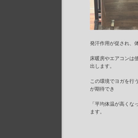
発汗作用が促され、
床暖房やエアコンは使
出します。
この環境でヨガを行
が期待でき
「平均体温が高くな
ます。