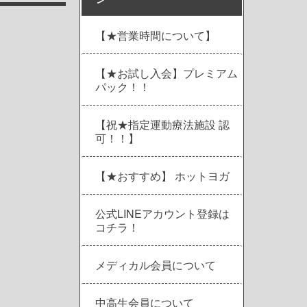
【★営業時間について】
【★お試し入会】プレミアム
パック！！
【祝★指定運動療法施設 認
可！！】
【★おすすめ】 ホットヨガ
公式LINEアカウント登録は
コチラ！
メディカル会員について
中高生会員について