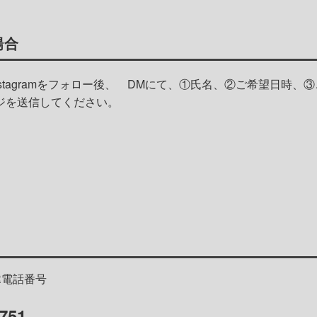
場合
nstagramをフォロー後、
DMにて、①氏名、②ご希望日時、③
ジを送信してください。
ER電話番号
751