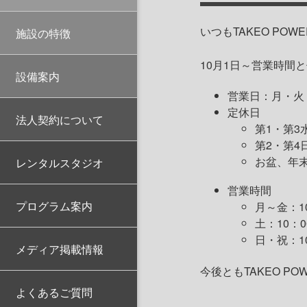
いつもTAKEO P
施設の特徴
10月1日～営業時間
設備案内
営業日：月・火
定休日
法人契約について
第1・第3
第2・第4
お盆、年
レンタルスタジオ
営業時間
プログラム案内
月～金：10
土：10：0
日・祝：10
メディア掲載情報
今後ともTAKEO P
よくあるご質問